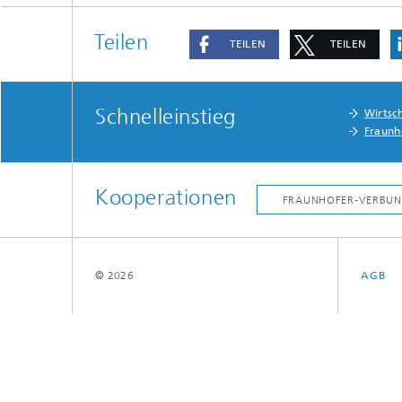
MEMS Technologieplattformen
HF-Kom
Teilen
TEILEN
TEILEN
Nanotechnologische Komponenten
Akusti
und Systeme
Schnelleinstieg
Wirtsc
Printed 
Fraunh
Medical
Kooperationen
© 2026
AGB