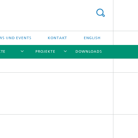
WS UND EVENTS
KONTAKT
ENGLISH
KTE
PROJEKTE
DOWNLOADS
[X]
[X]
[X]
[X]
Leistungsangebot und
FAB-Management
Testinfrastruktur