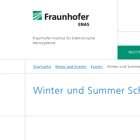
Fraunhofer-Institut für Elektronische
Nanosysteme
INSTI
Startseite
News und Events
Events
Winter und Summer
INSTITUT
BUSINESS UNITS
FORSCHUNGSSCHWERPUNKTE
PROJEKTE
Winter und Summer Sc
Simulation
Inertia
Technologie und Prozesse
Spektra
Hybride
3D/MEMS Packaging
System