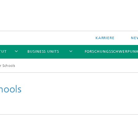
KARRIERE
NE
TUT
BUSINESS UNITS
FORSCHUNGSSCHWERPUN
 Schools
hools
le Komponenten und Systeme
Data-based Methods
le Technologien und Systeme
Reliability
 und drahtlose Sensoren und
e