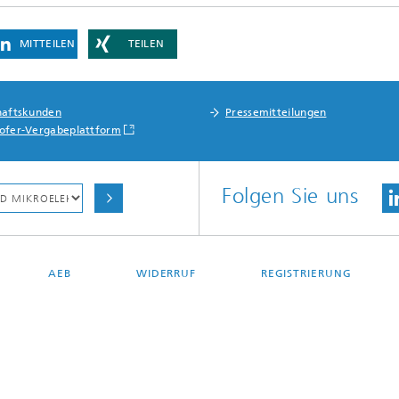
Forschungsfabrik Mikroelektronik
ponenten und -Systeme
Deutschland
MITTEILEN
TEILEN
sche Komponenten
haftskunden
Pressemitteilungen
Functionalities
ofer-Vergabeplattform
 Systems and Smart Health
Folgen Sie uns
AEB
WIDERRUF
REGISTRIERUNG