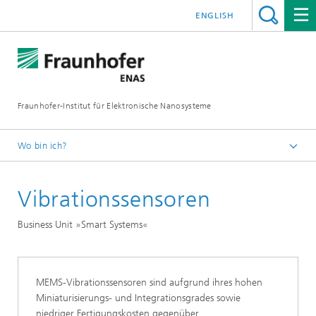
ENGLISH
Fraunhofer-Institut für Elektronische Nanosysteme
Wo bin ich?
Startseite
Vibrationssensoren
Business Units
Smart Systems
Business Unit »Smart Systems«
Inertiale Komponenten und Systeme
MEMS-Vibrationssensoren sind aufgrund ihres hohen
Miniaturisierungs- und Integrationsgrades sowie
niedriger Fertigungskosten gegenüber