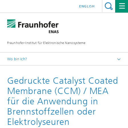
ENGLISH
Fraunhofer-Institut für Elektronische Nanosysteme
Wo bin ich?
Startseite
Gedruckte Catalyst Coated
Business Units
Smart Systems
Membrane (CCM) / MEA
Printed Functionalities
für die Anwendung in
Brennstoffzellen oder
Elektrolyseuren