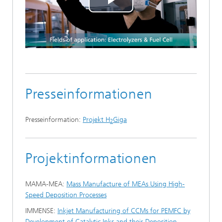
Play
Video
Presseinformationen
Presseinformation:
Projekt H
Giga
2
Projektinformationen
MAMA-MEA:
Mass Manufacture of MEAs Using High-
Speed Deposition Processes
IMMENSE:
Inkjet Manufacturing of CCMs for PEMFC by
Development of Catalytic Inks and their Deposition