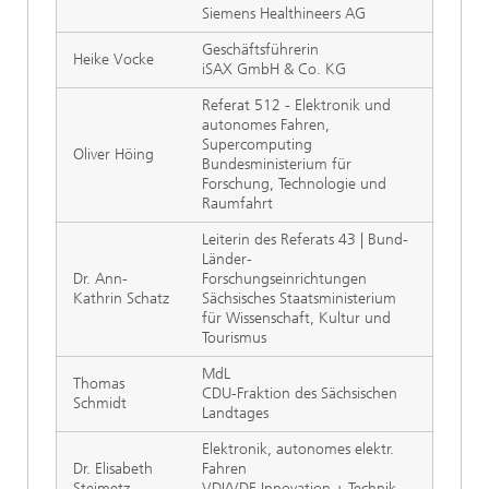
Siemens Healthineers AG
Geschäftsführerin
Heike Vocke
iSAX GmbH & Co. KG
Referat 512 - Elektronik und
autonomes Fahren,
Supercomputing
Oliver Höing
Bundesministerium für
Forschung, Technologie und
Raumfahrt
Leiterin des Referats 43 | Bund-
Länder-
Dr. Ann-
Forschungseinrichtungen
Kathrin Schatz
Sächsisches Staatsministerium
für Wissenschaft, Kultur und
Tourismus
MdL
Thomas
CDU-Fraktion des Sächsischen
Schmidt
Landtages
Elektronik, autonomes elektr.
Dr. Elisabeth
Fahren
Steimetz
VDI/VDE Innovation + Technik