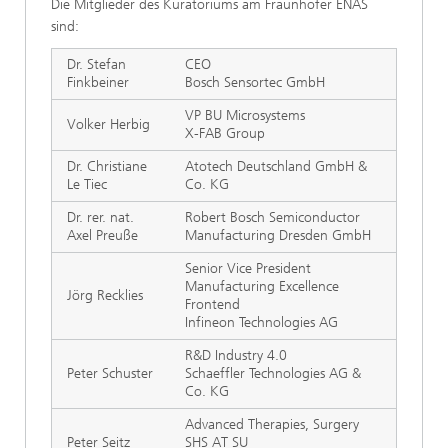
Die Mitglieder des Kuratoriums am Fraunhofer ENAS
sind:
Dr. Stefan
CEO
Finkbeiner
Bosch Sensortec GmbH
VP BU Microsystems
Volker Herbig
X-FAB Group
Dr. Christiane
Atotech Deutschland GmbH &
Le Tiec
Co. KG
Dr. rer. nat.
Robert Bosch Semiconductor
Axel Preuße
Manufacturing Dresden GmbH
Senior Vice President
Manufacturing Excellence
Jörg Recklies
Frontend
Infineon Technologies AG
R&D Industry 4.0
Peter Schuster
Schaeffler Technologies AG &
Co. KG
Advanced Therapies, Surgery
Peter Seitz
SHS AT SU