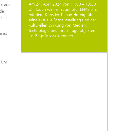
Am 24. April 2024 von 11:00 – 13:30
n« aus
Uhr laden wir im Fraunhofer ENAS ein,
nde
mit dem Künstler Tilman Hornig über
tler
seine aktuelle Fotoausstellung und der
kulturellen Wirkung von Medien,
Technologie und ihren Trägerobjekten
e ist
ins Gespräch zu kommen.
,
 Uhr