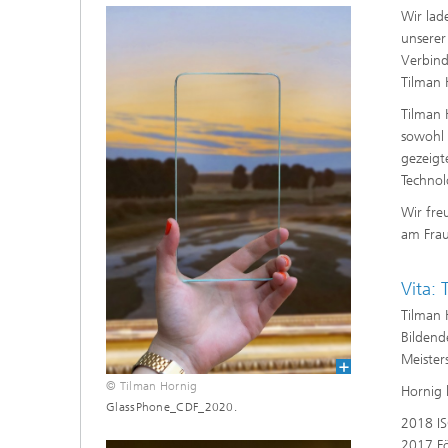
Wir lad
MEMS Technologieplattformen
HF-Kom
unserer
Verbind
Nanotechnologische Komponenten
Akusti
Tilman 
und Systeme
Tilman 
Printed 
sowohl 
gezeigt
Technol
Medical
Wir fre
am Fra
Vita:
Tilman 
Bildend
Meister
© Tilman Hornig
Hornig 
GlassPhone_CDF_2020.
2018 IS
2017 Fö