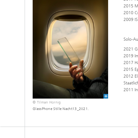
2015 M
2010 Cr
2009 IS
Solo-Au
2021 Gl
2019 Im
2017 Ha
2015 Ep
2012 El
Staatl
2011 In
© Tilman Hornig
GlassPhone Stille Nacht13_2021.