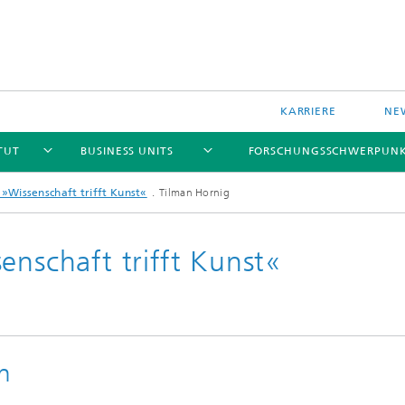
KARRIERE
NE
TUT
BUSINESS UNITS
FORSCHUNGSSCHWERPUN
 »Wissenschaft trifft Kunst«
Tilman Hornig
enschaft trifft Kunst«
le Komponenten und Systeme
Data-based Methods
le Technologien und Systeme
Reliability
n
 und drahtlose Sensoren und
e