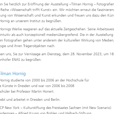
Forschungsfabrik Mikroelektronik
en Sie herzlich zur Eröffnung der Ausstellung »Tilman Hornig – Fotografie
ponenten und -Systeme
Deutschland
 Reihe »Wissenschaft trifft Kunst« ein. Wir möchten erneut die fasziniere
ung von Wissenschaft und Kunst erkunden und freuen uns dazu den Küns
sche Komponenten
Hornig an unserem Institut zu begrüßen.
Hornigs Werke reagieren auf das aktuelle Zeitgeschehen. Seine Arbeitsweis
Functionalities
intuitiv als auch konzeptionell medienübergreifend. Die in der Ausstellung
en Fotografien gehen unter anderem der kulturellen Wirkung von Medien
ogie und ihren Trägerobjekten nach.
 Systems and Smart Health
uen uns, Sie zur Vernissage am Dienstag, dem 28. November 2023, um 18
unhofer ENAS zu begrüßen.
 Tilman Hornig
Hornig studierte von 2000 bis 2006 an der Hochschule für
e Künste in Dresden und war von 2006 bis 2008
schüler bei Professor Martin Honert.
lebt und arbeitet in Dresden und Berlin.
CP New York – Kulturstiftung des Freistaates Sachsen (mit New Scenario)
rderpreis – Alfried Krupp von Bohlen und Halbach-Stiftung