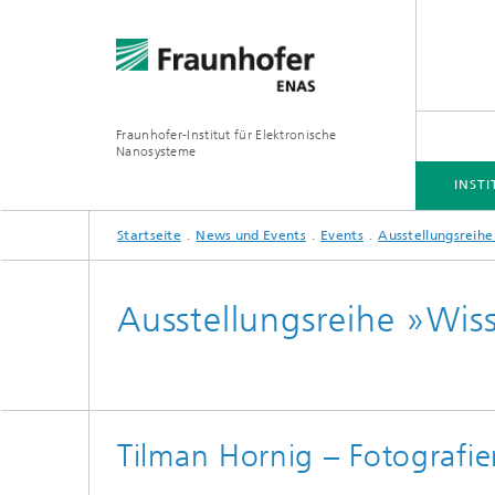
Fraunhofer-Institut für Elektronische
Nanosysteme
INSTI
Startseite
News und Events
Events
Ausstellungsreihe
INSTITUT
BUSINESS UNITS
FORSCHUNGSSCHWERPUNKTE
PROJEKTE
Ausstellungsreihe »Wiss
Simulation
Inertia
Technologie und Prozesse
Spektra
Tilman Hornig – Fotografie
Hybride
3D/MEMS Packaging
System