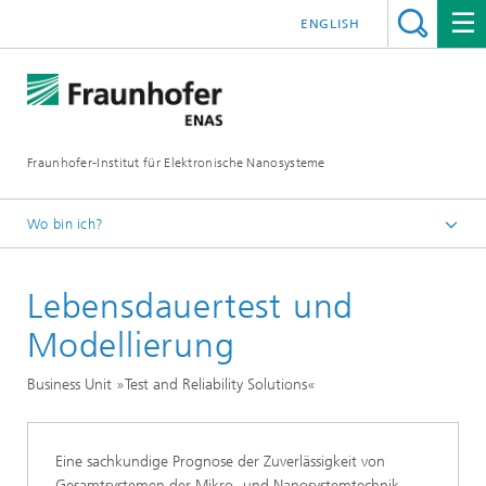
ENGLISH
Fraunhofer-Institut für Elektronische Nanosysteme
Wo bin ich?
Startseite
Lebensdauertest und
Business Units
Test and Reliability Solutions
Modellierung
Reliability
Business Unit »Test and Reliability Solutions«
Eine sachkundige Prognose der Zuverlässigkeit von
Gesamtsystemen der Mikro- und Nanosystemtechnik