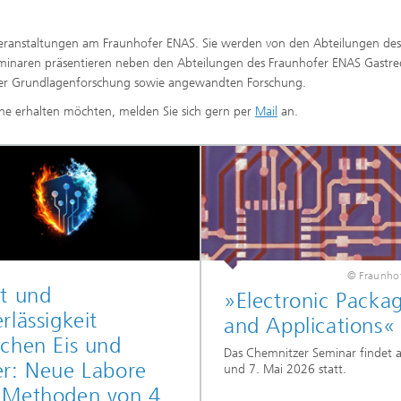
Forschungsfabrik Mikroelektronik
ponenten und -Systeme
Deutschland
veranstaltungen am Fraunhofer ENAS. Sie werden von den Abteilungen des
Seminaren präsentieren neben den Abteilungen des Fraunhofer ENAS Gastr
sche Komponenten
s der Grundlagenforschung sowie angewandten Forschung.
he erhalten möchten, melden Sie sich gern per
Mail
an.
Functionalities
 Systems and Smart Health
© Fraunho
t und
»Electronic Packa
rlässigkeit
and Applications«
chen Eis und
Das Chemnitzer Seminar findet 
er: Neue Labore
und 7. Mai 2026 statt.
 Methoden von 4