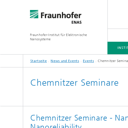
Fraunhofer-Institut für Elektronische
Nanosysteme
INSTI
Startseite
News und Events
Events
Chemnitzer Semina
INSTITUT
BUSINESS UNITS
FORSCHUNGSSCHWERPUNKTE
PROJEKTE
Chemnitzer Seminare
Simulation
Inertia
Technologie und Prozesse
Spektra
Chemnitzer Seminare - Na
Hybride
3D/MEMS Packaging
System
Nanoreliability