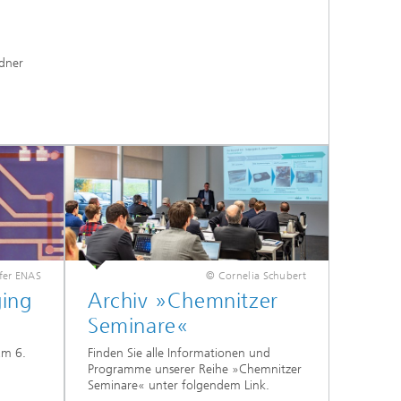
edner
fer ENAS
© Cornelia Schubert
ging
Archiv »Chemnitzer
Seminare«
am 6.
Finden Sie alle Informationen und
Programme unserer Reihe »Chemnitzer
Seminare« unter folgendem Link.