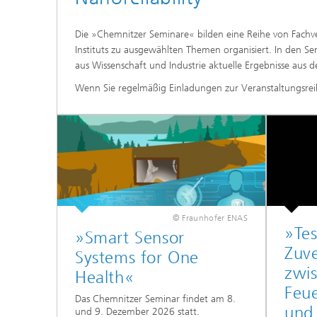
MEMS Technologieplattformen
HF-Kom
Die »Chemnitzer Seminare« bilden eine Reihe von Fach
Instituts zu ausgewählten Themen organisiert. In den 
Nanotechnologische Komponenten
Akusti
und Systeme
aus Wissenschaft und Industrie aktuelle Ergebnisse au
Wenn Sie regelmäßig Einladungen zur Veranstaltungsrei
Printed 
Medical
© Fraunhofer ENAS
»Tes
»Smart Sensor
Zuve
Systems for One
zwis
Health«
Feu
Das Chemnitzer Seminar findet am 8.
und
und 9. Dezember 2026 statt.