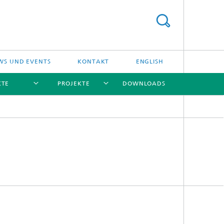
WS UND EVENTS
KONTAKT
ENGLISH
KTE
PROJEKTE
DOWNLOADS
[X]
[X]
[X]
[X]
Leistungsangebot und
FAB-Management
Testinfrastruktur