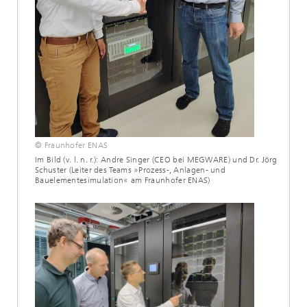
© Fraunhofer ENAS
Im Bild (v. l. n. r.): Andre Singer (CEO bei MEGWARE) und Dr. Jörg
Schuster (Leiter des Teams »Prozess-, Anlagen- und
Bauelementesimulation« am Fraunhofer ENAS)