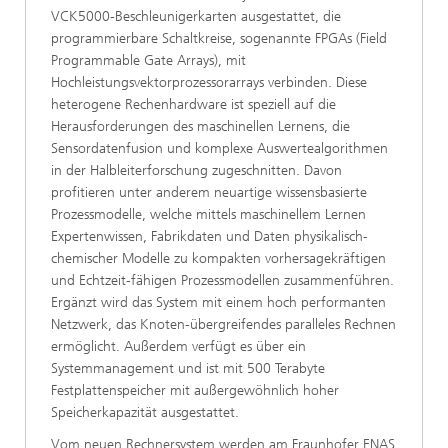
VCK5000-Beschleunigerkarten ausgestattet, die
programmierbare Schaltkreise, sogenannte FPGAs (Field
Programmable Gate Arrays), mit
Hochleistungsvektorprozessorarrays verbinden. Diese
heterogene Rechenhardware ist speziell auf die
Herausforderungen des maschinellen Lernens, die
Sensordatenfusion und komplexe Auswertealgorithmen
in der Halbleiterforschung zugeschnitten. Davon
profitieren unter anderem neuartige wissensbasierte
Prozessmodelle, welche mittels maschinellem Lernen
Expertenwissen, Fabrikdaten und Daten physikalisch-
chemischer Modelle zu kompakten vorhersagekräftigen
und Echtzeit-fähigen Prozessmodellen zusammenführen.
Ergänzt wird das System mit einem hoch performanten
Netzwerk, das Knoten-übergreifendes paralleles Rechnen
ermöglicht. Außerdem verfügt es über ein
Systemmanagement und ist mit 500 Terabyte
Festplattenspeicher mit außergewöhnlich hoher
Speicherkapazität ausgestattet.
Vom neuen Rechnersystem werden am Fraunhofer ENAS