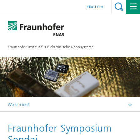
ENGLISH
Fraunhofer-Institut für Elektronische Nanosysteme
Wo bin ich?
Startseite
Fraunhofer Symposium
News und Events
Events
Sendai