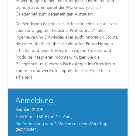
Anwendungen geben. Mit interaktiven Formaten und
Demonstratoren bietet der Workshop reichlich
Gelegenheit zum gegenseitigen Austausch.
Der Workshop ist prinzipiell offen für jeden, richtet sich
aber vorrangig an „Industrial Professionals“, also
Ingenieure und Entwickler, aber auch Innovation Scouts,
die einen Überblick über die aktuellen Entwicklungen
erhalten und neue Konzepte in eigene Prozesse und
Produkte integrieren möchten. Nutzen Sie die
Gelegenheit, mit unseren Fachkollegen ins Gespräch zu
kommen und wertvolle Impulse für Ihre Projekte zu
erhalten!
Anmeldung
Regulär: 200 €
Early Bird: 150 € (bis 17. April)
Die Anmeldung wird 1 Woche vor dem Workshop
geschlossen.