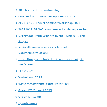
3D-Elektronik Innovationstag
CMP and WET Users' Group Meeting 2022
2023-07-05_Bruker Seminar/Workshop 2023
20221012_DPG-Chemnitzer-Industriegespraeche
Vernissage: rēənˈvent / reinvent - Malerei Daniel
Krüger
Fachkolloquium »Digitale Bild- und
Volumenkorrelation«
Heizleitungen einfach drucken mit dem Inkjet-
Verfahren
PESM 2025
Waferbond 2025
Wissenschaft trifft Kunst: Peter Piek
Green ICT Connect 2025
Green ICT Camp
Quantenkino