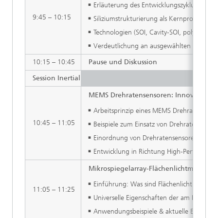
Erläuterung des Entwicklungszyklus vom De
9:45 – 10:15
Siliziumstrukturierung als Kernprozess
Technologien (SOI, Cavity-SOI, poly-Si, pie
Verdeutlichung an ausgewählten Beispie
10:15 – 10:45
Pause und Diskussion
Session Inertial & Optik
MEMS Drehratensensoren: Innovatione
Arbeitsprinzip eines MEMS Drehratensenso
10:45 – 11:05
Beispiele zum Einsatz von Drehratensensor
Einordnung von Drehratensensoren in Per
Entwicklung in Richtung High-Performance
Mikrospiegelarray-Flächenlichtmodula
Einführung: Was sind Flächenlichtmodulat
11:05 – 11:25
Universelle Eigenschaften der am Fraunho
Anwendungsbeispiele & aktuelle Entwickl