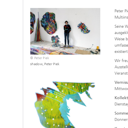
MEMS Technologieplattformen
HF-Kom
Peter Pi
Multiin
Nanotechnologische Komponenten
Akusti
und Systeme
Seine W
ausgekl
Printed 
Weise b
umfasse
existier
Medical
© Peter Piek
Wir fre
shadow, Peter Piek
Ausstel
Veranst
Vernis
Mittwoc
Kollek
Diensta
Somme
Donners