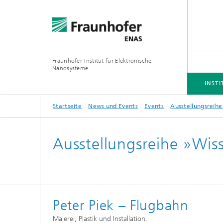
Fraunhofer-Institut für Elektronische
Nanosysteme
INSTI
Startseite
News und Events
Events
Ausstellungsreihe
INSTITUT
BUSINESS UNITS
FORSCHUNGSSCHWERPUNKTE
PROJEKTE
Ausstellungsreihe »Wiss
Simulation
Inertia
Technologie und Prozesse
Spektra
Peter Piek – Flugbahn
Hybride
3D/MEMS Packaging
System
Malerei, Plastik und Installation.