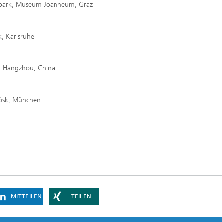
enpark, Museum Joanneum, Graz
k, Karlsruhe
, Hangzhou, China
Kösk, München
MITTEILEN
TEILEN