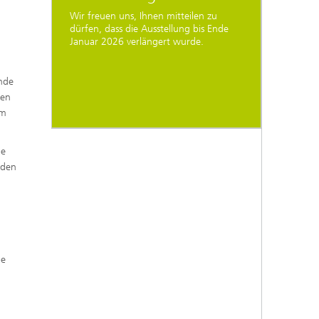
Wir freuen uns, Ihnen mitteilen zu
dürfen, dass die Ausstellung bis Ende
Januar 2026 verlängert wurde.
ende
nen
rm
ie
nden
ße