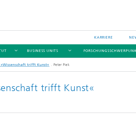
KARRIERE
NE
TUT
BUSINESS UNITS
FORSCHUNGSSCHWERPUN
 »Wissenschaft trifft Kunst«
Peter Piek
enschaft trifft Kunst«
le Komponenten und Systeme
Data-based Methods
le Technologien und Systeme
Reliability
 und drahtlose Sensoren und
e