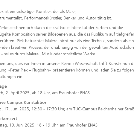
Forschungsfabrik Mikroelektronik
ponenten und -Systeme
Deutschland
ek ist ein vielseitiger Künstler, der als Maler,
strumentalist, Performancekünstler, Denker und Autor tätig ist.
sche Komponenten
erke zeichnen sich durch die kraftvolle Intensität der Farben und die
ügelte Komposition seiner Bildebenen aus, die das Publikum auf tiefgreif
Functionalities
erühren. Piek betrachtet Malerei nicht nur als eine Technik, sondern als ei
nden kreativen Prozess, der unabhängig von der gewählten Ausdrucksfo
t – sei es durch Malerei, Musik oder schriftliche Werke.
 Systems and Smart Health
uen uns, dass wir Ihnen in unserer Reihe »Wissenschaft trifft Kunst« nun d
lung »Peter Piek – Flugbahn« präsentieren können und laden Sie zu folge
altungen ein:
sage
h, 2. April 2025, ab 18 Uhr, am Fraunhofer ENAS
tive Campus Kunstaktion
g, 17. Juni 2025, 12:30 - 17:30 Uhr, am TUC-Campus Reichenhainer Stra
rkonzert
tag, 19. Juni 2025, 18 - 19 Uhr, am Fraunhofer ENAS