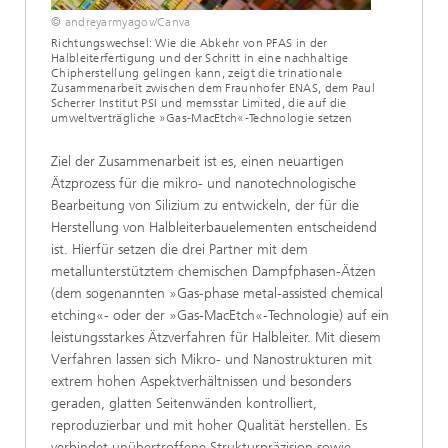
© andreyarmyagov/Canva
Richtungswechsel: Wie die Abkehr von PFAS in der
Halbleiterfertigung und der Schritt in eine nachhaltige
Chipherstellung gelingen kann, zeigt die trinationale
Zusammenarbeit zwischen dem Fraunhofer ENAS, dem Paul
Scherrer Institut PSI und memsstar Limited, die auf die
umweltverträgliche »Gas-MacEtch«-Technologie setzen
Ziel der Zusammenarbeit ist es, einen neuartigen
Ätzprozess für die mikro- und nanotechnologische
Bearbeitung von Silizium zu entwickeln, der für die
Herstellung von Halbleiterbauelementen entscheidend
ist. Hierfür setzen die drei Partner mit dem
metallunterstütztem chemischen Dampfphasen-Ätzen
(dem sogenannten »Gas-phase metal-assisted chemical
etching«- oder der »Gas-MacEtch«-Technologie) auf ein
leistungsstarkes Ätzverfahren für Halbleiter. Mit diesem
Verfahren lassen sich Mikro- und Nanostrukturen mit
extrem hohen Aspektverhältnissen und besonders
geraden, glatten Seitenwänden kontrolliert,
reproduzierbar und mit hoher Qualität herstellen. Es
verbindet unübertroffene Strukturpräzision sowie