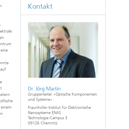
Kontakt
um
n
ektrale
men
Zentrum
 eine
onnte
 auf
ne
Dr. Jörg Martin
t
Gruppenleiter »Optische Komponenten
metern
und Systeme«
zifische
n einem
Fraunhofer-Institut für Elektronische
Nanosysteme ENAS
en
Technologie-Campus 3
09126 Chemnitz