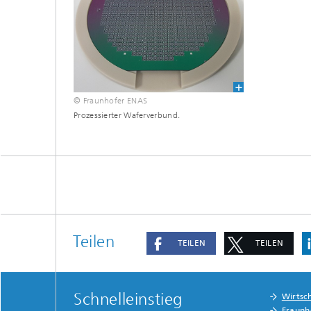
© Fraunhofer ENAS
Prozessierter Waferverbund.
Teilen
TEILEN
TEILEN
Schnelleinstieg
Wirtsc
Fraunh