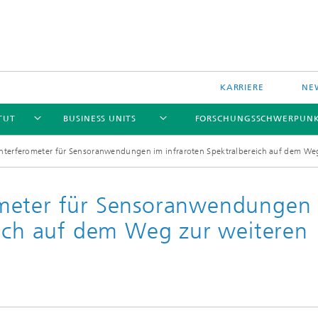
KARRIERE
NE
TUT
BUSINESS UNITS
FORSCHUNGSSCHWERPUN
nterferometer für Sensoranwendungen im infraroten Spektralbereich auf dem Weg
meter für Sensoranwendungen
eich auf dem Weg zur weiteren
le Komponenten und Systeme
Data-based Methods
le Technologien und Systeme
Reliability
 und drahtlose Sensoren und
e