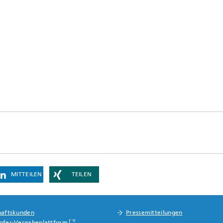
MITTEILEN
TEILEN
haftskunden
Pressemitteilungen
ofer-Vergabeplattform