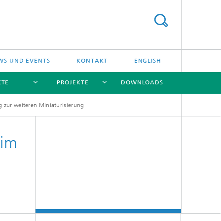
WS UND EVENTS
KONTAKT
ENGLISH
KTE
PROJEKTE
DOWNLOADS
 zur weiteren Miniaturisierung
[X]
[X]
[X]
[X]
 im
Leistungsangebot und
FAB-Management
Testinfrastruktur