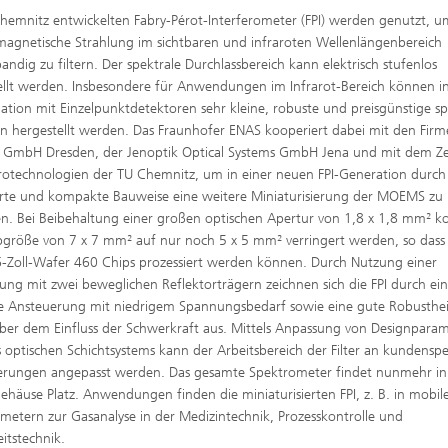
Forschungsfabrik Mikroelektronik
Chemnitz entwickelten Fabry-Pérot-Interferometer (FPI) werden genutzt, 
ponenten und -Systeme
Deutschland
magnetische Strahlung im sichtbaren und infraroten Wellenlängenbereich
andig zu filtern. Der spektrale Durchlassbereich kann elektrisch stufenlos
sche Komponenten
ellt werden. Insbesondere für Anwendungen im Infrarot-Bereich können i
tion mit Einzelpunktdetektoren sehr kleine, robuste und preisgünstige sp
n hergestellt werden. Das Fraunhofer ENAS kooperiert dabei mit den Fir
Functionalities
c GmbH Dresden, der Jenoptik Optical Systems GmbH Jena und mit dem 
rotechnologien der TU Chemnitz, um in einer neuen FPI-Generation durch
 Systems and Smart Health
rte und kompakte Bauweise eine weitere Miniaturisierung der MOEMS zu
en. Bei Beibehaltung einer großen optischen Apertur von 1,8 x 1,8 mm² k
pgröße von 7 x 7 mm² auf nur noch 5 x 5 mm² verringert werden, so dass
-Zoll-Wafer 460 Chips prozessiert werden können. Durch Nutzung einer
ng mit zwei beweglichen Reflektorträgern zeichnen sich die FPI durch ei
e Ansteuerung mit niedrigem Spannungsbedarf sowie eine gute Robusthei
er dem Einfluss der Schwerkraft aus. Mittels Anpassung von Designpara
 optischen Schichtsystems kann der Arbeitsbereich der Filter an kundenspe
erungen angepasst werden. Das gesamte Spektrometer findet nunmehr i
häuse Platz. Anwendungen finden die miniaturisierten FPI, z. B. in mobil
metern zur Gasanalyse in der Medizintechnik, Prozesskontrolle und
eitstechnik.