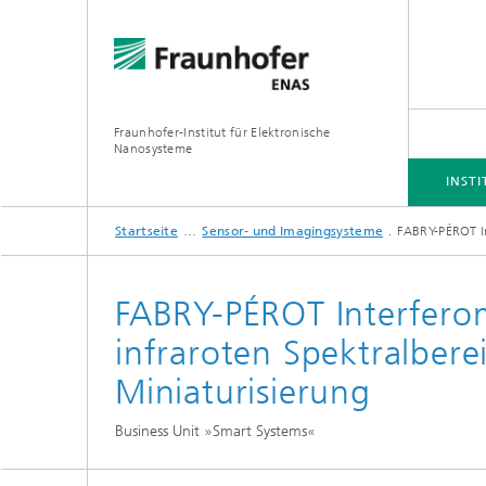
Fraunhofer-Institut für Elektronische
Nanosysteme
INSTI
Startseite
Sensor- und Imagingsysteme
FABRY-PÉROT I
INSTITUT
BUSINESS UNITS
FORSCHUNGSSCHWERPUNKTE
PROJEKTE
FABRY-PÉROT Interfero
infraroten Spektralber
Simulation
Inertia
Miniaturisierung
Technologie und Prozesse
Spektra
Business Unit »Smart Systems«
Hybride
3D/MEMS Packaging
System