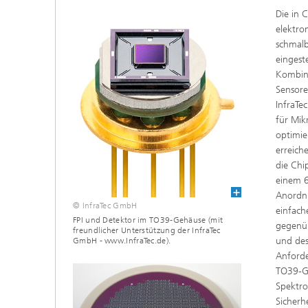
Die in 
MEMS Technologieplattformen
HF-Kom
elektro
schmalb
Nanotechnologische Komponenten
Akusti
eingest
und Systeme
Kombina
Sensore
Printed 
InfraTe
für Mik
Medical
optimie
erreich
die Chi
einem 6
Anordnu
© InfraTec GmbH
einfach
FPI und Detektor im TO39-Gehäuse (mit
gegenüb
freundlicher Unterstützung der InfraTec
und des
GmbH - www.InfraTec.de).
Anford
TO39-Ge
Spektro
Sicherh