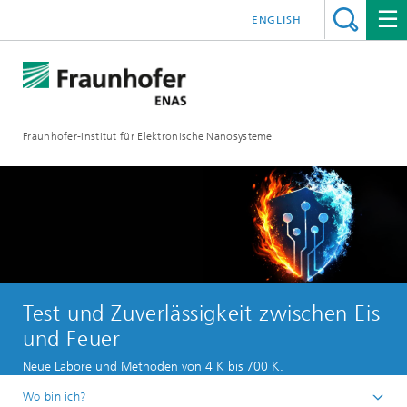
ENGLISH
Fraunhofer-Institut für Elektronische Nanosysteme
Test und Zuverlässigkeit zwischen Eis
und Feuer
Neue Labore und Methoden von 4 K bis 700 K.
Wo bin ich?