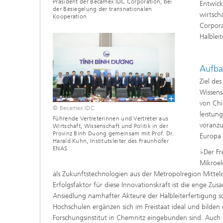
Präsident der Becamex IDC Corporation, bei
Entwick
der Besiegelung der transnationalen
wirtsch
Kooperation
Corpora
Halblei
Aufba
Ziel de
Wissens
von Chi
© Becamex IDC
leistun
Führende Vertreterinnen und Vertreter aus
voranzu
Wirtschaft, Wissenschaft und Politik in der
Provinz Binh Duong gemeinsam mit Prof. Dr.
Europa 
Harald Kuhn, Institutsleiter des Fraunhofer
ENAS
»Der Fr
Mikroel
als Zukunftstechnologien aus der Metropolregion Mitteld
Erfolgsfaktor für diese Innovationskraft ist die enge Zu
Ansiedlung namhafter Akteure der Halbleiterfertigung so
Hochschulen ergänzen sich im Freistaat ideal und bilden 
Forschungsinstitut in Chemnitz eingebunden sind. Auch d