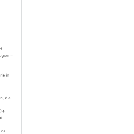
nd
ogien –
rie in
n, die
Die
nd
 zu