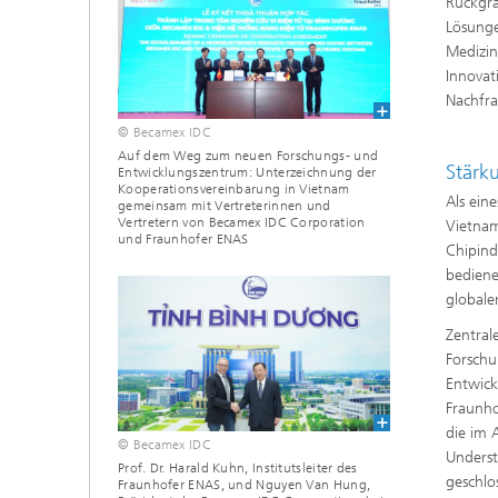
Rückgra
Lösunge
Medizin
Innovat
Nachfra
© Becamex IDC
Auf dem Weg zum neuen Forschungs- und
Stärk
Entwicklungszentrum: Unterzeichnung der
Kooperationsvereinbarung in Vietnam
Als ein
gemeinsam mit Vertreterinnen und
Vertretern von Becamex IDC Corporation
Vietnam
und Fraunhofer ENAS
Chipind
bediene
globale
Zentral
Forschu
Entwick
Fraunho
die im 
© Becamex IDC
Underst
Prof. Dr. Harald Kuhn, Institutsleiter des
geschlo
Fraunhofer ENAS, und Nguyen Van Hung,