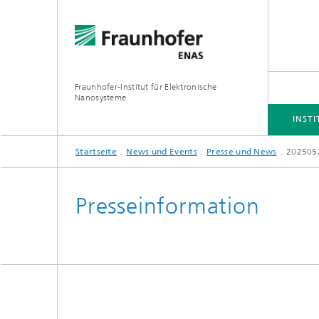
Fraunhofer-Institut für Elektronische
Nanosysteme
INSTI
Startseite
News und Events
Presse und News
202505
INSTITUT
BUSINESS UNITS
FORSCHUNGSSCHWERPUNKTE
PROJEKTE
Presseinformation
Simulation
Inertia
Technologie und Prozesse
Spektra
Hybride
3D/MEMS Packaging
System