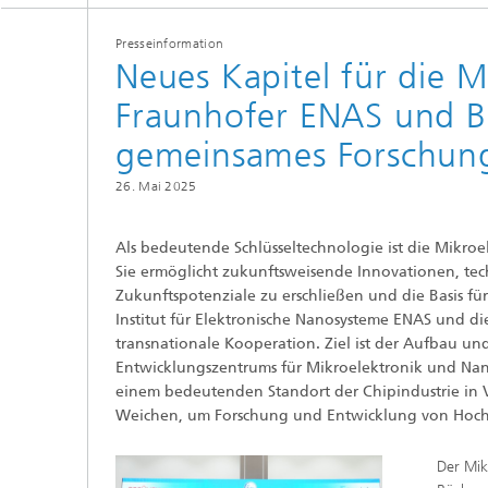
MEMS Technologieplattformen
HF-Kom
Presseinformation
Neues Kapitel für die M
Nanotechnologische Komponenten
Akusti
und Systeme
Fraunhofer ENAS und B
gemeinsames Forschun
Printed 
26. Mai 2025
Medical
Als bedeutende Schlüsseltechnologie ist die Mikroe
Sie ermöglicht zukunftsweisende Innovationen, tech
Zukunftspotenziale zu erschließen und die Basis fü
Institut für Elektronische Nanosysteme ENAS und d
transnationale Kooperation. Ziel ist der Aufbau u
Entwicklungszentrums für Mikroelektronik und Nano
einem bedeutenden Standort der Chipindustrie in V
Weichen, um Forschung und Entwicklung von Hocht
Der Mik