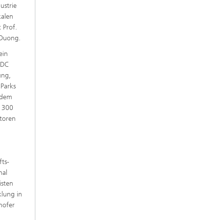
ustrie
kalen
 Prof.
 Duong.
ein
IDC
ung,
 Parks
 dem
r 300
storen
fts-
nal
isten
klung in
hofer