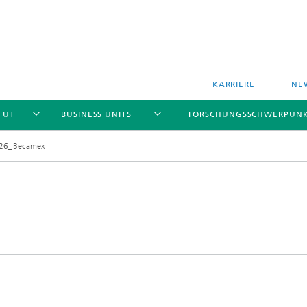
KARRIERE
NE
TUT
BUSINESS UNITS
FORSCHUNGSSCHWERPUN
26_Becamex
le Komponenten und Systeme
Data-based Methods
le Technologien und Systeme
Reliability
 und drahtlose Sensoren und
e