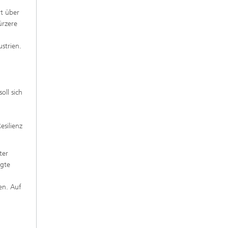
t über
ürzere
strien.
oll sich
esilienz
ter
igte
en. Auf