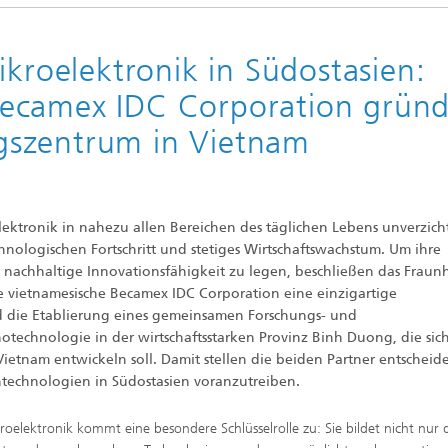
Forschungsfabrik Mikroelektronik
ponenten und -Systeme
Deutschland
ikroelektronik in Südostasien:
sche Komponenten
ecamex IDC Corporation grün
gszentrum in Vietnam
Functionalities
 Systems and Smart Health
lektronik in nahezu allen Bereichen des täglichen Lebens unverzicht
nologischen Fortschritt und stetiges Wirtschaftswachstum. Um ihre
r nachhaltige Innovationsfähigkeit zu legen, beschließen das Fraun
ie vietnamesische Becamex IDC Corporation eine einzigartige
nd die Etablierung eines gemeinsamen Forschungs- und
technologie in der wirtschaftsstarken Provinz Binh Duong, die sic
ietnam entwickeln soll. Damit stellen die beiden Partner entschei
echnologien in Südostasien voranzutreiben.
roelektronik kommt eine besondere Schlüsselrolle zu: Sie bildet nicht nur 