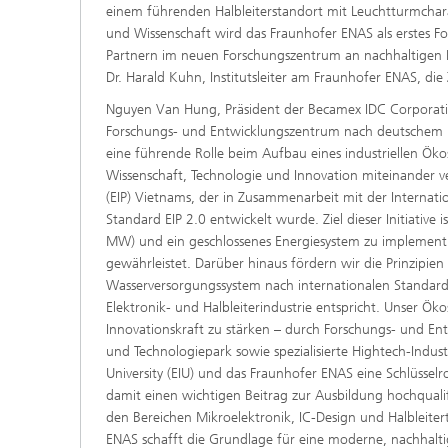
einem führenden Halbleiterstandort mit Leuchtturmcharak
und Wissenschaft wird das Fraunhofer ENAS als erstes F
Partnern im neuen Forschungszentrum an nachhaltigen Lö
Dr. Harald Kuhn, Institutsleiter am Fraunhofer ENAS, di
Nguyen Van Hung, Präsident der Becamex IDC Corporati
Forschungs- und Entwicklungszentrum nach deutschem 
eine führende Rolle beim Aufbau eines industriellen Öko
Wissenschaft, Technologie und Innovation miteinander ver
(EIP) Vietnams, der in Zusammenarbeit mit der Internat
Standard EIP 2.0 entwickelt wurde. Ziel dieser Initiative
MW) und ein geschlossenes Energiesystem zu implementie
gewährleistet. Darüber hinaus fördern wir die Prinzipien
Wasserversorgungssystem nach internationalen Standar
Elektronik- und Halbleiterindustrie entspricht. Unser Öko
Innovationskraft zu stärken – durch Forschungs- und En
und Technologiepark sowie spezialisierte Hightech-Indus
University (EIU) und das Fraunhofer ENAS eine Schlüsselr
damit einen wichtigen Beitrag zur Ausbildung hochquali
den Bereichen Mikroelektronik, IC-Design und Halblei
ENAS schafft die Grundlage für eine moderne, nachhaltig