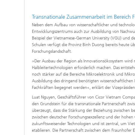
Transnationale Zusammenarbeit im Bereich 
Neben dem Aufbau von wissenschaftlicher und technolog
Entwicklungszentrums auch zur Ausbildung von Nachwuch
Beispiel der Vietnamese-German University (VGU) und der
Schulen verfügt die Provinz Binh Duong bereits heute ü
Forschungslandschaft.
»Der Ausbau der Region als Innovationsökosystem wird
Halbleitertechnologien erforderlich machen. Das entst
noch stärker auf die Bereiche Mikroelektronik und Mikr
Ausbildung des dringend benötigten wissenschaftlichen 
Fachkräften begegnet werden«, erklärt der Vizepräsiden
Luat Nguyen, Geschäftsführer von Cicor Vietnam Compan
den Grundstein für die transnationale Partnerschaft zw
überzeugt, dass die Stärkung der Beziehung zwischen b
zwischen deutscher Forschungsexzellenz und der hohen w
zukunftsweisender Technologien und ist zentral, um Vie
etablieren. Die Partnerschaft zwischen dem Fraunhofer 