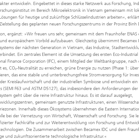
ter entwickeln. Eingebettet in dieses starke Netzwerk aus Forschung, Ind
orschungsinstitut im Bereich Mikroelektronik in Vietnam gemeinsam mit lo
sungen für heutige und zukünftige Schlüsselindustrien arbeiten«, erklärt
e Zielstellung des geplanten neuen Forschungszentrums in der Provinz Binh
on, ergänzt: »Wir freuen uns sehr, gemeinsam mit dem Fraunhofer ENAS 
und europäischem Vorbild aufzubauen. Gleichzeitig übernimmt Becamex 
systems der nächsten Generation in Vietnam, das Industrie, Stadtentwickl
bindet. Ein zentrales Element ist die Umsetzung des ersten Eco-Industrial
ional Finance Corporation (IFC), einem Mitglied der Weltbankgruppe, nach
 ist es, CO₂-Neutralität zu erreichen, grüne Energie zu nutzen (Phase 1: übe
ren, das eine stabile und unterbrechungsfreie Stromversorgung für Inve
 der Kreislaufwirtschaft und der industriellen Symbiose und entwickeln ein
ds (SEMI F63 und ASTM D5127), das insbesondere den Anforderungen der
system geht über die reine Infrastruktur hinaus. Es ist darauf ausgelegt,
twicklungszentren, gemeinsam genutzte Infrastrukturen, einen Wissenscha
triezonen. Innerhalb dieses Ökosystems übernehmen die Eastern Internatio
olle bei der Vernetzung von Wirtschaft, Wissenschaft und Forschung. Sie le
fizierter Fachkräfte und zur Weiterentwicklung von Forschung und Entwic
tertechnologien. Die Zusammenarbeit zwischen Becamex IDC und dem Fraun
e und zukunftsorientierte technologische Infrastruktur.«