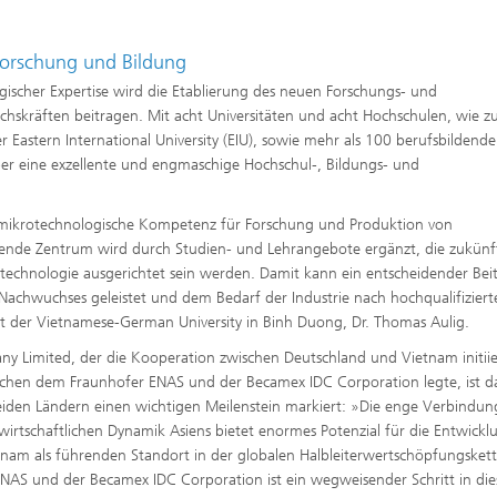
Forschung und Bildung
ischer Expertise wird die Etablierung des neuen Forschungs- und
skräften beitragen. Mit acht Universitäten und acht Hochschulen, wie 
 Eastern International University (EIU), sowie mehr als 100 berufsbildend
ber eine exzellente und engmaschige Hochschul-, Bildungs- und
 mikrotechnologische Kompetenz für Forschung und Produktion von
ehende Zentrum wird durch Studien- und Lehrangebote ergänzt, die zukünf
otechnologie ausgerichtet sein werden. Damit kann ein entscheidender Bei
Nachwuchses geleistet und dem Bedarf der Industrie nach hochqualifiziert
t der Vietnamese-German University in Binh Duong, Dr. Thomas Aulig.
y Limited, der die Kooperation zwischen Deutschland und Vietnam initii
ischen dem Fraunhofer ENAS und der Becamex IDC Corporation legte, ist 
eiden Ländern einen wichtigen Meilenstein markiert: »Die enge Verbindun
irtschaftlichen Dynamik Asiens bietet enormes Potenzial für die Entwickl
tnam als führenden Standort in der globalen Halbleiterwertschöpfungskett
ENAS und der Becamex IDC Corporation ist ein wegweisender Schritt in die