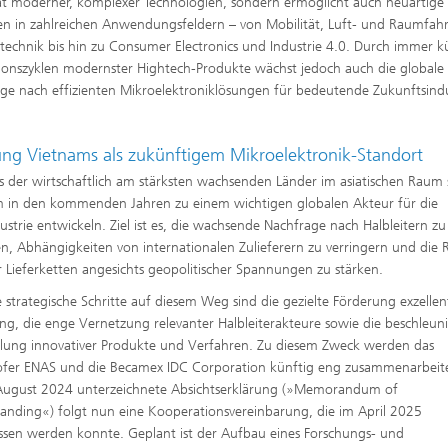
t moderner, komplexer Technologien, sondern ermöglicht auch neuartige
n in zahlreichen Anwendungsfeldern – von Mobilität, Luft- und Raumfahr
technik bis hin zu Consumer Electronics und Industrie 4.0. Durch immer k
ionszyklen modernster Hightech-Produkte wächst jedoch auch die globale
ge nach effizienten Mikroelektroniklösungen für bedeutende Zukunftsindu
ung Vietnams als zukünftigem Mikroelektronik-Standort
es der wirtschaftlich am stärksten wachsenden Länder im asiatischen Raum s
 in den kommenden Jahren zu einem wichtigen globalen Akteur für die
ustrie entwickeln. Ziel ist es, die wachsende Nachfrage nach Halbleitern zu
n, Abhängigkeiten von internationalen Zulieferern zu verringern und die R
r Lieferketten angesichts geopolitischer Spannungen zu stärken.
e strategische Schritte auf diesem Weg sind die gezielte Förderung exzellen
ng, die enge Vernetzung relevanter Halbleiterakteure sowie die beschleun
lung innovativer Produkte und Verfahren. Zu diesem Zweck werden das
fer ENAS und die Becamex IDC Corporation künftig eng zusammenarbeit
August 2024 unterzeichnete Absichtserklärung (»Memorandum of
anding«) folgt nun eine Kooperationsvereinbarung, die im April 2025
ssen werden konnte. Geplant ist der Aufbau eines Forschungs- und