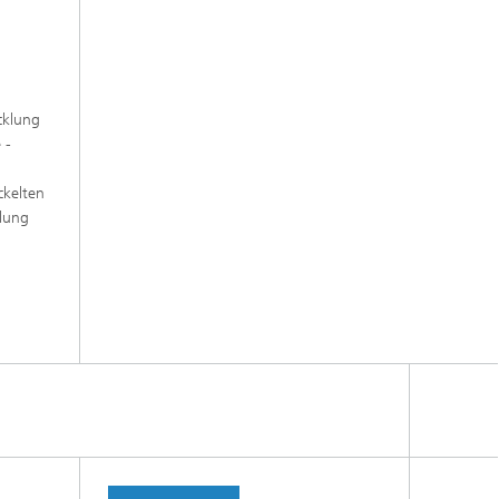
cklung
 -
ckelten
klung