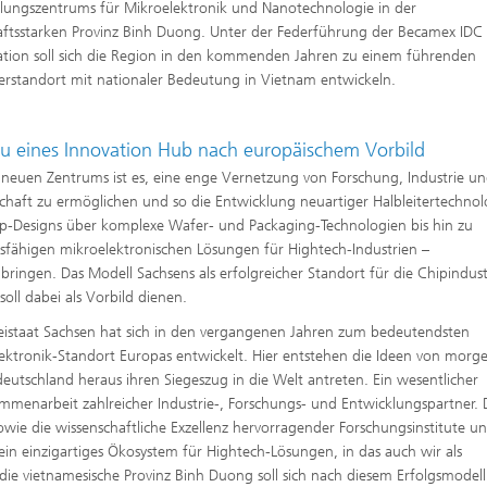
lungszentrums für Mikroelektronik und Nanotechnologie in der
aftsstarken Provinz Binh Duong. Unter der Federführung der Becamex IDC
tion soll sich die Region in den kommenden Jahren zu einem führenden
terstandort mit nationaler Bedeutung in Vietnam entwickeln.
u eines Innovation Hub nach europäischem Vorbild
s neuen Zentrums ist es, eine enge Vernetzung von Forschung, Industrie u
chaft zu ermöglichen und so die Entwicklung neuartiger Halbleitertechnol
p-Designs über komplexe Wafer- und Packaging-Technologien bis hin zu
gsfähigen mikroelektronischen Lösungen für Hightech-Industrien –
bringen. Das Modell Sachsens als erfolgreicher Standort für die Chipindust
soll dabei als Vorbild dienen.
eistaat Sachsen hat sich in den vergangenen Jahren zum bedeutendsten
ektronik-Standort Europas entwickelt. Hier entstehen die Ideen von morge
eutschland heraus ihren Siegeszug in die Welt antreten. Ein wesentlicher
sammenarbeit zahlreicher Industrie-, Forschungs- und Entwicklungspartner. 
wie die wissenschaftliche Exzellenz hervorragender Forschungsinstitute u
ein einzigartiges Ökosystem für Hightech-Lösungen, in das auch wir als
ie vietnamesische Provinz Binh Duong soll sich nach diesem Erfolgsmodell