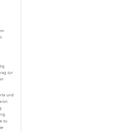
zum
en
tig
trag zur
en
erte und
davon
g
ung
e zu
se