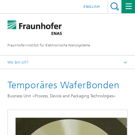
ENGLISH
Fraunhofer-Institut für Elektronische Nanosysteme
Wo bin ich?
Startseite
Temporäres WaferBonden
Business Units
Process, Device and Packaging Technologies
Business Unit »Process, Device and Packaging Technologies«
3D/MEMS Packaging
Wafer-to-Wafer-Bonden